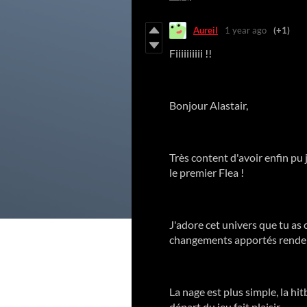
Aureil
1 year ago
(+1)
Fiiiiiiiiii !!
Bonjour Alastair,
Très content d'avoir enfin pu 
le premier Flea !
J'adore cet univers que tu as c
changements apportés renden
La nage est plus simple, la hi
départ du jeu fait plaisir..