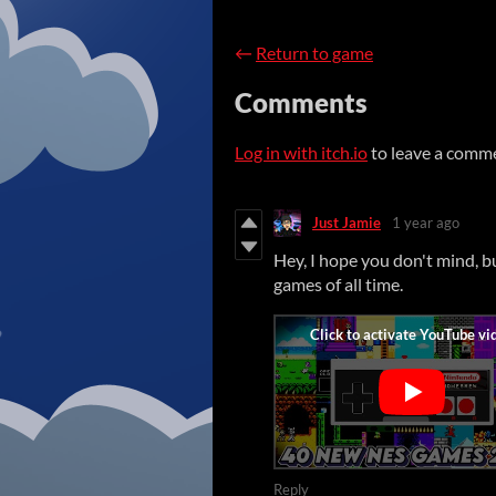
←
Return to game
Comments
Log in with itch.io
to leave a comm
Just Jamie
1 year ago
Hey, I hope you don't mind, b
games of all time.
Reply